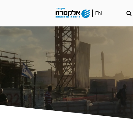
Go
EN
to
english
language