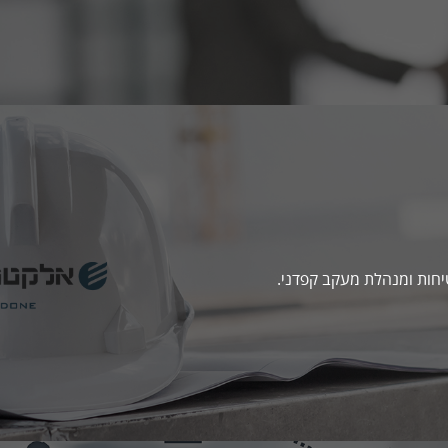
חות ומנהלת מעקב קפדני.