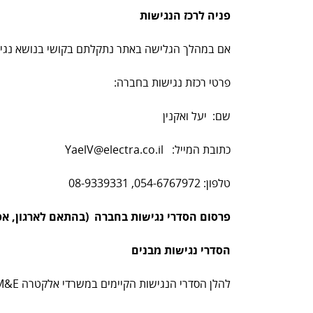
פניה לרכז הנגישות
אם במהלך הגלישה באתר נתקלתם בקושי בנושא נגישו
פרטי רכזת נגישות בחברה:
שם: יעל ואקנין
כתובת המייל: YaelV@electra.co.il
טלפון: 054-6767972, 08-9339331
פרסום הסדרי נגישות בחברה (בהתאם לארגון, אפי
הסדרי נגישות מבנים
להלן הסדרי הנגישות הקיימים במשרדי אלקטרה M&E- ברחוב איינשטיין 17, נס ציונה