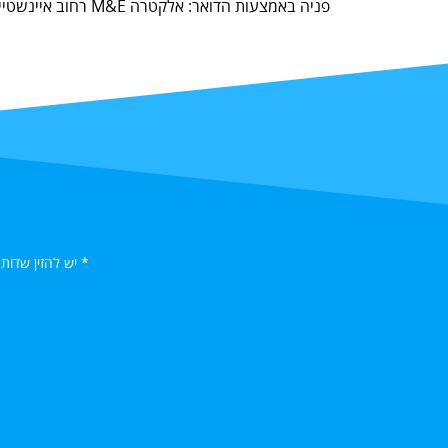
פניה באמצעות הדואר: אלקטרה M&E רחוב איינשטיין 17 נס ציונה.
* יש להזין שדות