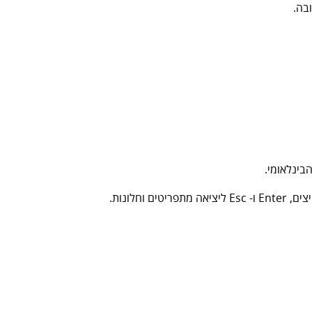
בה.
לונות.