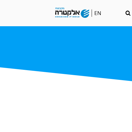
Go
EN
to
english
language