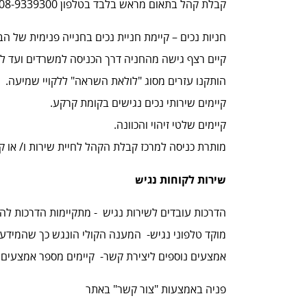
קבלת קהל בתאום מראש בלבד בטלפון 08-9339300 או במייל efratdv@electra.co.il
חניות נכים – קיימת חניית נכים בחנייה פנימית של הב
קיים רצף גישה מהחניה דרך הכניסה למשרדים ועד לק
הותקנו עזרים מסוג "לולאת השראה" ללקויי שמיעה.
קיימים שירותי נכים נגישים בקומת קרקע.
קיימים שלטי זיהוי והכוונה.
מותרת כניסה למרכז קבלת הקהל לחיית שירות ו/ או ק
שירות לקוחות נגיש
הדרכות עובדים לשירות נגיש - מתקיימות הדרכות להכ
מוקד טלפוני נגיש- המענה הקולי הונגש כך שהמידע
אמצעים נוספים ליצירת קשר- קיימים מספר אמצעים נ
פניה באמצעות "צור קשר" באתר