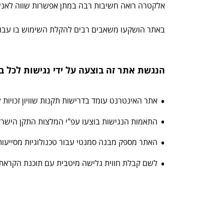
אלקטרה רואה חשיבות רבה במתן אפשרות שווה לאנש
באתר הושקעו משאבים רבים להקלת השימוש בו עבור 
הנגשת אתר זה בוצעה על ידי נגישות לכל ב
אתר האינטרנט עומד בדרישות תקנות שוויון זכויות ל
התאמות הנגישות בוצעו עפ"י המלצות התקן הישראלי (ת"י 5568) לנגישות תכנים באינטרנט ברמת AA ומסמך .0
האתר מספק מבנה סמנטי עבור טכנולוגיות מסייעות ותמיכה בדפוס
לשם קבלת חווית גלישה מיטבית עם תוכנת הקראת מסך, אנו ממ